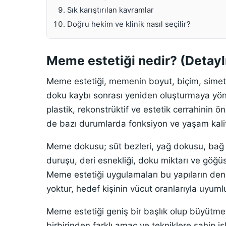
Sık karıştırılan kavramlar
Doğru hekim ve klinik nasıl seçilir?
Meme estetiği nedir? (Detayl
Meme estetiği, memenin boyut, biçim, simetr
doku kaybı sonrası yeniden oluşturmaya yönel
plastik, rekonstrüktif ve estetik cerrahinin 
de bazı durumlarda fonksiyon ve yaşam kalites
Meme dokusu; süt bezleri, yağ dokusu, bağ 
duruşu, deri esnekliği, doku miktarı ve göğüs 
Meme estetiği uygulamaları bu yapıların denge
yoktur, hedef kişinin vücut oranlarıyla uyum
Meme estetiği geniş bir başlık olup büyütme,
birbirinden farklı amaç ve tekniklere sahip iş