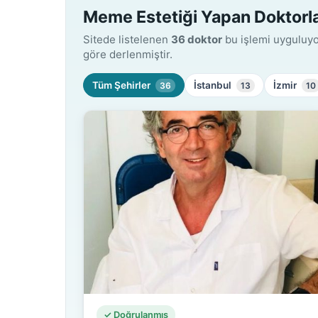
Meme Estetiği Yapan Doktorl
Sitede listelenen
36 doktor
bu işlemi uyguluyor
göre derlenmiştir.
Tüm Şehirler
İstanbul
İzmir
36
13
10
✓ Doğrulanmış