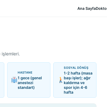
Ana Sayfa
Dokto
işlemleri.
SOSYAL DÖNÜŞ
HASTANE
1-2 hafta (masa
1 gece (genel
başı işler); ağır
anestezi
kaldırma ve
standart)
spor için 4-6
hafta