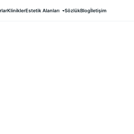
Estetik Alanları
rlar
Klinikler
Sözlük
Blog
İletişim