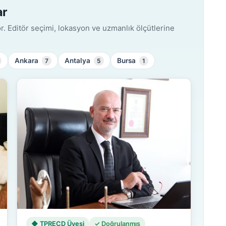
ar
. Editör seçimi, lokasyon ve uzmanlık ölçütlerine
Ankara
Antalya
Bursa
7
5
1
◆ TPRECD Üyesi
✓ Doğrulanmış