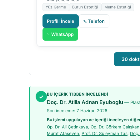
Yüz Germe
Burun Estetiği
Meme Estetiği
Profili İncele
Telefon
WhatsApp
30 dokt
BU IÇERIK TIBBEN INCELENDI
✓
Doç. Dr. Atilla Adnan Eyuboglu
— Plast
Son inceleme:
7 Haziran 2026
Bu işlemi uygulayan ve içeriği inceleyen diğe
Op. Dr. Ali Çetinkaya
,
Op. Dr. Görkem Çalışkan
Murat Ataseven
,
Prof. Dr. Suleyman Tas
,
Doç.