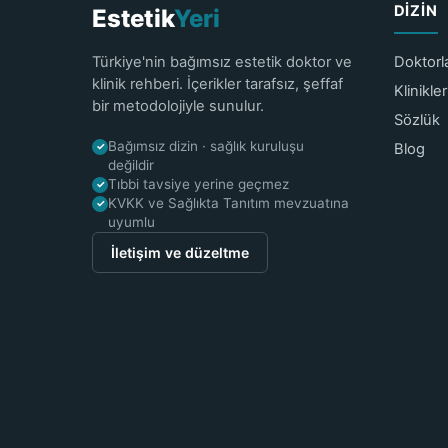
DIZIN
Estetik
Yeri
Türkiye'nin bağımsız estetik doktor ve
Doktorl
klinik rehberi. İçerikler tarafsız, şeffaf
Klinikler
bir metodolojiyle sunulur.
Sözlük
Bağımsız dizin · sağlık kuruluşu
Blog
✓
değildir
Tıbbi tavsiye yerine geçmez
✓
KVKK ve Sağlıkta Tanıtım mevzuatına
✓
uyumlu
İletişim ve düzeltme