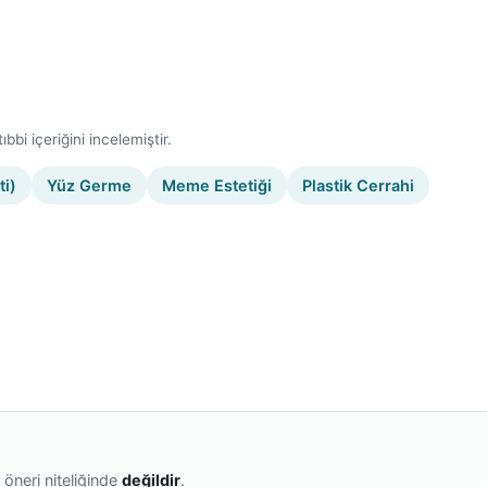
bbi içeriğini incelemiştir.
ti)
Yüz Germe
Meme Estetiği
Plastik Cerrahi
 öneri niteliğinde
değildir
.