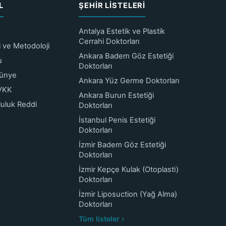
L
ŞEHIR LISTELERI
Antalya Estetik ve Plastik
Cerrahi Doktorları
ri ve Metodoloji
Ankara Badem Göz Estetiği
u
Doktorları
Künye
Ankara Yüz Germe Doktorları
KVKK
Ankara Burun Estetiği
luluk Reddi
Doktorları
İstanbul Penis Estetiği
Doktorları
İzmir Badem Göz Estetiği
Doktorları
İzmir Kepçe Kulak (Otoplasti)
Doktorları
İzmir Liposuction (Yağ Alma)
Doktorları
Tüm listeler ›