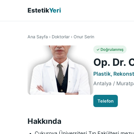
Estetik
Yeri
Ana Sayfa
›
Doktorlar
›
Onur Serin
✓ Doğrulanmış
Op. Dr. 
Plastik, Rekonst
Antalya / Muratp
Telefon
Hakkında
Çukurova Üniversitesi Tıp Fakültesi mez