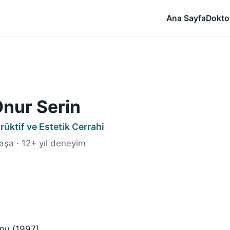
Ana Sayfa
Dokto
Onur Serin
rüktif ve Estetik Cerrahi
aşa · 12+ yıl deneyim
unu (1997)