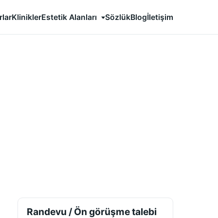
Estetik Alanları
rlar
Klinikler
Sözlük
Blog
İletişim
Randevu / Ön görüşme talebi