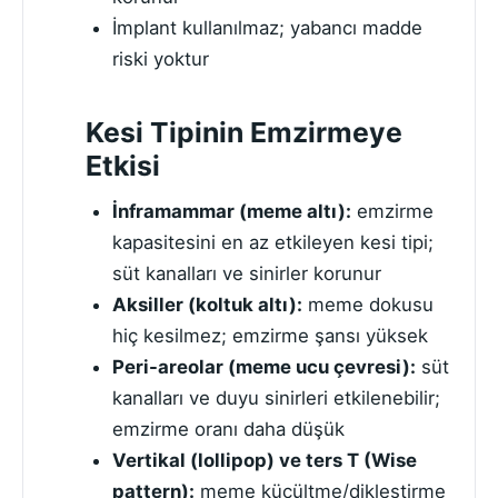
İmplant kullanılmaz; yabancı madde
riski yoktur
Kesi Tipinin Emzirmeye
Etkisi
İnframammar (meme altı):
emzirme
kapasitesini en az etkileyen kesi tipi;
süt kanalları ve sinirler korunur
Aksiller (koltuk altı):
meme dokusu
hiç kesilmez; emzirme şansı yüksek
Peri-areolar (meme ucu çevresi):
süt
kanalları ve duyu sinirleri etkilenebilir;
emzirme oranı daha düşük
Vertikal (lollipop) ve ters T (Wise
pattern):
meme küçültme/dikleştirme