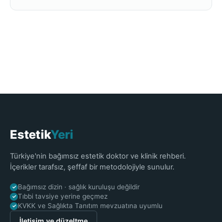
Estetik
Yeri
Türkiye'nin bağımsız estetik doktor ve klinik rehberi.
İçerikler tarafsız, şeffaf bir metodolojiyle sunulur.
Bağımsız dizin · sağlık kuruluşu değildir
✓
Tıbbi tavsiye yerine geçmez
✓
KVKK ve Sağlıkta Tanıtım mevzuatına uyumlu
✓
İletişim ve düzeltme