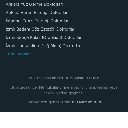
Ankara Yüz Germe Doktorları
Ankara Burun Estetiği Doktorları
İstanbul Penis Estetiği Doktorları
İzmir Badem Göz Estetiği Doktorları
İzmir Kepçe Kulak (Otoplasti) Doktorları
İzmir Liposuction (Yağ Alma) Doktorları
Tüm listeler ›
© 2026 EstetikYeri. Tüm hakları saklıdır.
Bu sitedeki içerikler bilgilendirme amaçlıdır; tanı, teşhis veya
tedavi yerine geçmez.
Sitedeki son güncelleme:
15 Temmuz 2026