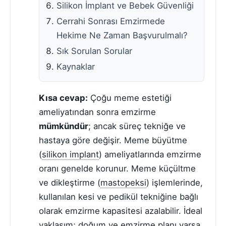
Silikon İmplant ve Bebek Güvenliği
Cerrahi Sonrası Emzirmede
Hekime Ne Zaman Başvurulmalı?
Sık Sorulan Sorular
Kaynaklar
Kısa cevap:
Çoğu meme estetiği
ameliyatından sonra emzirme
mümkündür
; ancak süreç tekniğe ve
hastaya göre değişir. Meme büyütme
(
silikon implant
) ameliyatlarında emzirme
oranı genelde korunur. Meme küçültme
ve dikleştirme (
mastopeksi
) işlemlerinde,
kullanılan kesi ve pedikül tekniğine bağlı
olarak emzirme kapasitesi azalabilir. İdeal
yaklaşım; doğum ve emzirme planı varsa