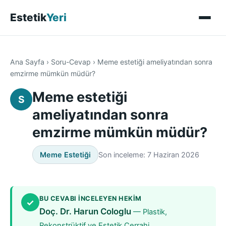
Estetik
Yeri
Ana Sayfa
›
Soru-Cevap
›
Meme estetiği ameliyatından sonra
emzirme mümkün müdür?
Meme estetiği
S
ameliyatından sonra
emzirme mümkün müdür?
Meme Estetiği
Son inceleme: 7 Haziran 2026
BU CEVABI INCELEYEN HEKIM
✓
Doç. Dr. Harun Cologlu
— Plastik,
Rekonstrüktif ve Estetik Cerrahi