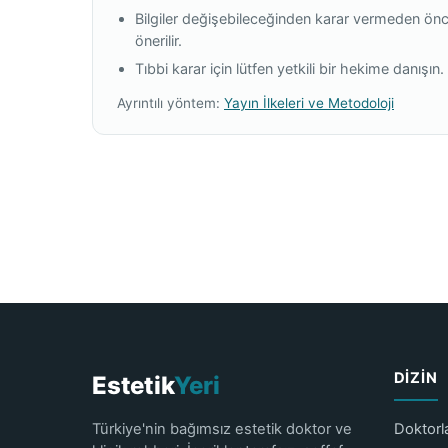
Bilgiler değişebileceğinden karar vermeden önc
önerilir.
Tıbbi karar için lütfen yetkili bir hekime danışın.
Ayrıntılı yöntem:
Yayın İlkeleri ve Metodoloji
DIZIN
Estetik
Yeri
Türkiye'nin bağımsız estetik doktor ve
Doktorl