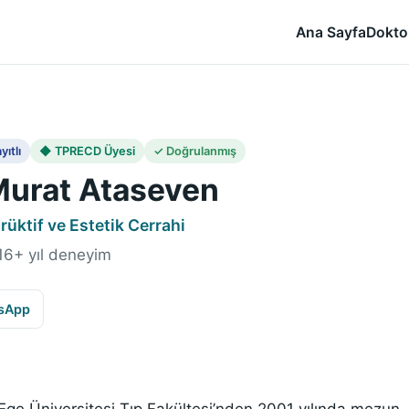
Ana Sayfa
Dokto
yıtlı
◆ TPRECD Üyesi
✓ Doğrulanmış
 Murat Ataseven
rüktif ve Estetik Cerrahi
· 16+ yıl deneyim
sApp