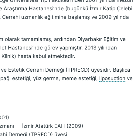
 Ege Üniversitesi Tıp Fakültesi’nden 2001 yılında mezun
ve Araştırma Hastanesi’nde (bugünkü İzmir Katip Çelebi
ik Cerrahi uzmanlık eğitimine başlamış ve 2009 yılında
m olarak tamamlamış, ardından Diyarbakır Eğitim ve
let Hastanesi’nde görev yapmıştır. 2013 yılından
n Klinik) hasta kabul etmektedir.
 ve Estetik Cerrahi Derneği (
TPRECD
) üyesidir. Başlıca
apağı estetiği, yüz germe, meme estetiği,
liposuction
ve
001)
 uzmanı — İzmir Atatürk EAH (2009)
rrahi Derneği (TPRECD) üyesi