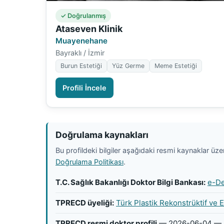
✓ Doğrulanmış
Ataseven Klinik
Muayenehane
Bayraklı / İzmir
Burun Estetiği
Yüz Germe
Meme Estetiği
Profili İncele
Doğrulama kaynakları
Bu profildeki bilgiler aşağıdaki resmi kaynaklar üzeri
Doğrulama Politikası
.
T.C. Sağlık Bakanlığı Doktor Bilgi Bankası:
e-De
TPRECD üyeliği:
Türk Plastik Rekonstrüktif ve 
TPRECD resmi doktor profili
— 2026-06-04 —