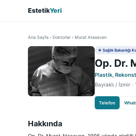
Estetik
Yeri
Ana Sayfa
›
Doktorlar
›
Murat Ataseven
★ Sağlık Bakanlığı Ka
Op. Dr.
Plastik, Rekonst
Bayraklı / İzmir 
Telefon
What
Hakkında