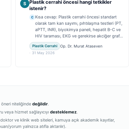
Plastik cerrahi öncesi hangi tetkikler
S
istenir?
Kısa cevap: Plastik cerrahi öncesi standart
C
olarak tam kan sayımı, pıhtılaşma testleri (PT,
aPTT, INR), biyokimya paneli, hepatit B-C ve
HIV taraması, EKG ve gerekirse akciğer graf…
Op. Dr. Murat Ataseven
Plastik Cerrahi
31 May 2026
 öneri niteliğinde
değildir
.
oru veya hizmet sağlayıcıyı
desteklemez
.
 doktor ve klinik web siteleri, kamuya açık akademik kayıtlar,
(puan/yorum yalnızca atıfla aktarılır).