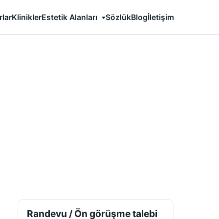
Estetik Alanları
rlar
Klinikler
Sözlük
Blog
İletişim
Randevu / Ön görüşme talebi