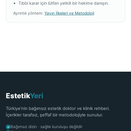
Tıbbi karar için lütfen yetkili bir hekime danışın.
Ayrıntılı yöntem:
Yayın İlkeleri ve Metodoloji
Estetik
Yeri
Türkiye'nin bağımsız estetik doktor ve klinik rehberi.
İçerikler tarafsız, şeffaf bir metodolojiyle sunulur.
Bağımsız dizin · sağlık kuruluşu değildir
✓