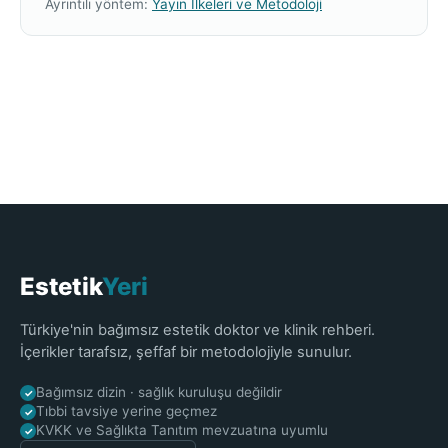
Ayrıntılı yöntem:
Yayın İlkeleri ve Metodoloji
Estetik
Yeri
Türkiye'nin bağımsız estetik doktor ve klinik rehberi.
İçerikler tarafsız, şeffaf bir metodolojiyle sunulur.
Bağımsız dizin · sağlık kuruluşu değildir
✓
Tıbbi tavsiye yerine geçmez
✓
KVKK ve Sağlıkta Tanıtım mevzuatına uyumlu
✓