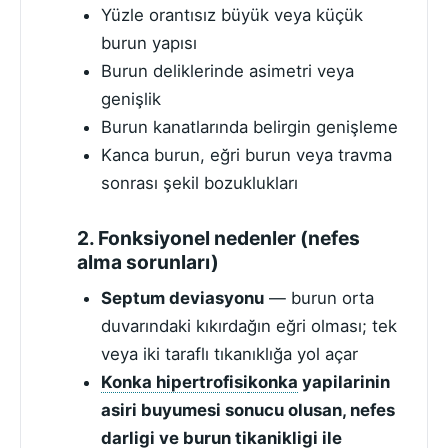
Yüzle orantısız büyük veya küçük
burun yapısı
Burun deliklerinde asimetri veya
genişlik
Burun kanatlarında belirgin genişleme
Kanca burun, eğri burun veya travma
sonrası şekil bozuklukları
2. Fonksiyonel nedenler (nefes
alma sorunları)
Septum deviasyonu
— burun orta
duvarındaki kıkırdağın eğri olması; tek
veya iki taraflı tıkanıklığa yol açar
Konka hipertrofisi
konka
yapilarinin
asiri buyumesi sonucu olusan, nefes
darligi ve burun tikanikligi ile