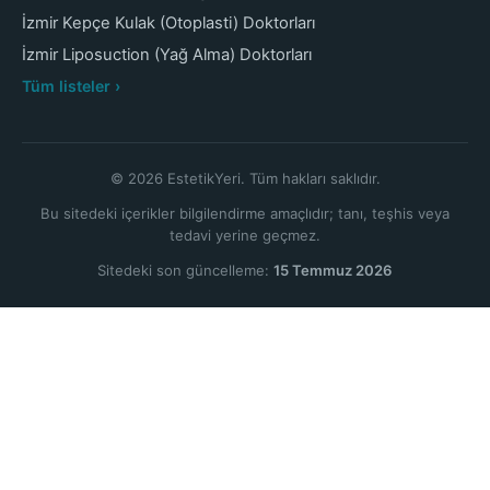
İzmir Kepçe Kulak (Otoplasti) Doktorları
İzmir Liposuction (Yağ Alma) Doktorları
Tüm listeler ›
© 2026 EstetikYeri. Tüm hakları saklıdır.
Bu sitedeki içerikler bilgilendirme amaçlıdır; tanı, teşhis veya
tedavi yerine geçmez.
Sitedeki son güncelleme:
15 Temmuz 2026