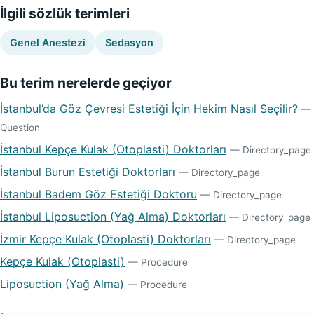
İlgili sözlük terimleri
Genel Anestezi
Sedasyon
Bu terim nerelerde geçiyor
İstanbul’da Göz Çevresi Estetiği İçin Hekim Nasıl Seçilir?
—
Question
İstanbul Kepçe Kulak (Otoplasti) Doktorları
— Directory_page
İstanbul Burun Estetiği Doktorları
— Directory_page
İstanbul Badem Göz Estetiği Doktoru
— Directory_page
İstanbul Liposuction (Yağ Alma) Doktorları
— Directory_page
İzmir Kepçe Kulak (Otoplasti) Doktorları
— Directory_page
Kepçe Kulak (Otoplasti)
— Procedure
Liposuction (Yağ Alma)
— Procedure