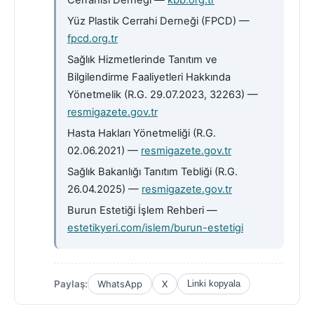
Cerrahisi Derneği —
kbb.org.tr
Yüz Plastik Cerrahi Derneği (FPCD) —
fpcd.org.tr
Sağlık Hizmetlerinde Tanıtım ve
Bilgilendirme Faaliyetleri Hakkında
Yönetmelik (R.G. 29.07.2023, 32263) —
resmigazete.gov.tr
Hasta Hakları Yönetmeliği (R.G.
02.06.2021) —
resmigazete.gov.tr
Sağlık Bakanlığı Tanıtım Tebliği (R.G.
26.04.2025) —
resmigazete.gov.tr
Burun Estetiği İşlem Rehberi —
estetikyeri.com/islem/burun-estetigi
Paylaş:
WhatsApp
X
Linki kopyala