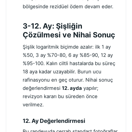
bölgesinde rezidüel ödem devam eder.
3-12. Ay: Şişliğin
Çözülmesi ve Nihai Sonuç
Şişlik logaritmik biçimde azalır: ilk 1 ay
%50, 3 ay %70-80, 6 ay %85-90, 12 ay
%95-100. Kalın ciltli hastalarda bu süreç
18 aya kadar uzayabilir. Burun ucu
rafinasyonu en geç oturur. Nihai sonuç
değerlendirmesi
12. ayda
yapılır;
revizyon kararı bu süreden önce
verilmez.
12. Ay Değerlendirmesi
Bu randevuda cerrah standart fotoğraflar