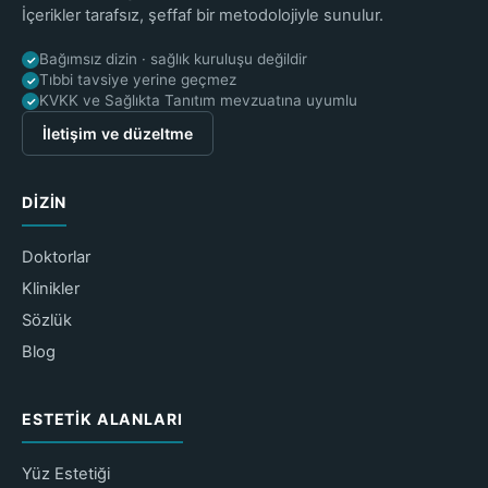
İçerikler tarafsız, şeffaf bir metodolojiyle sunulur.
Bağımsız dizin · sağlık kuruluşu değildir
✓
Tıbbi tavsiye yerine geçmez
✓
KVKK ve Sağlıkta Tanıtım mevzuatına uyumlu
✓
İletişim ve düzeltme
DIZIN
Doktorlar
Klinikler
Sözlük
Blog
ESTETIK ALANLARI
Yüz Estetiği