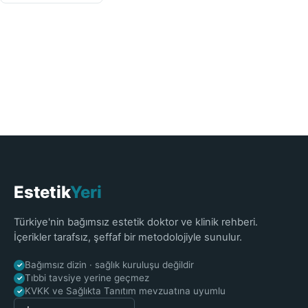
Estetik
Yeri
Türkiye'nin bağımsız estetik doktor ve klinik rehberi.
İçerikler tarafsız, şeffaf bir metodolojiyle sunulur.
Bağımsız dizin · sağlık kuruluşu değildir
✓
Tıbbi tavsiye yerine geçmez
✓
KVKK ve Sağlıkta Tanıtım mevzuatına uyumlu
✓