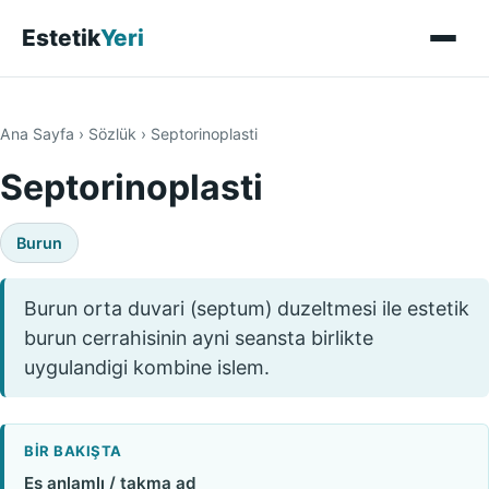
Estetik
Yeri
Ana Sayfa
›
Sözlük
›
Septorinoplasti
Septorinoplasti
Burun
Burun orta duvari (septum) duzeltmesi ile estetik
burun cerrahisinin ayni seansta birlikte
uygulandigi kombine islem.
BIR BAKIŞTA
Eş anlamlı / takma ad