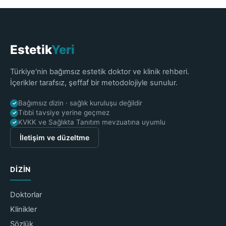
Estetik
Yeri
Türkiye'nin bağımsız estetik doktor ve klinik rehberi.
İçerikler tarafsız, şeffaf bir metodolojiyle sunulur.
Bağımsız dizin · sağlık kuruluşu değildir
✓
Tıbbi tavsiye yerine geçmez
✓
KVKK ve Sağlıkta Tanıtım mevzuatına uyumlu
✓
İletişim ve düzeltme
DIZIN
Doktorlar
Klinikler
Sözlük