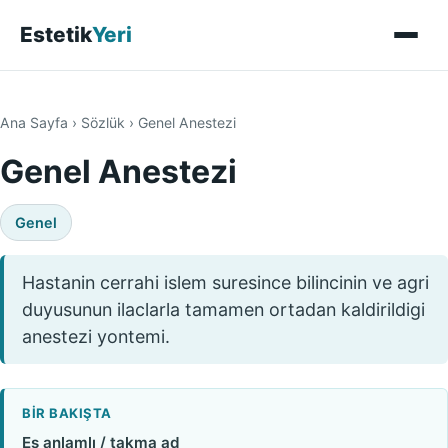
Estetik
Yeri
Ana Sayfa
›
Sözlük
›
Genel Anestezi
Genel Anestezi
Genel
Hastanin cerrahi islem suresince bilincinin ve agri
duyusunun ilaclarla tamamen ortadan kaldirildigi
anestezi yontemi.
BIR BAKIŞTA
Eş anlamlı / takma ad