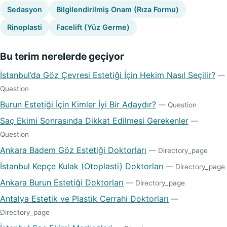
Sedasyon
Bilgilendirilmiş Onam (Rıza Formu)
Rinoplasti
Facelift (Yüz Germe)
Bu terim nerelerde geçiyor
İstanbul’da Göz Çevresi Estetiği İçin Hekim Nasıl Seçilir?
—
Question
Burun Estetiği İçin Kimler İyi Bir Adaydır?
— Question
Saç Ekimi Sonrasında Dikkat Edilmesi Gerekenler
—
Question
Ankara Badem Göz Estetiği Doktorları
— Directory_page
İstanbul Kepçe Kulak (Otoplasti) Doktorları
— Directory_page
Ankara Burun Estetiği Doktorları
— Directory_page
Antalya Estetik ve Plastik Cerrahi Doktorları
—
Directory_page