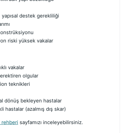
e yapısal destek gerekliliği
rımı
konstrüksiyonu
yon riski yüksek vakalar
klı vakalar
erektiren olgular
on teknikleri
al dönüş bekleyen hastalar
kli hastalar (azalmış dış skar)
 rehberi
sayfamızı inceleyebilirsiniz.