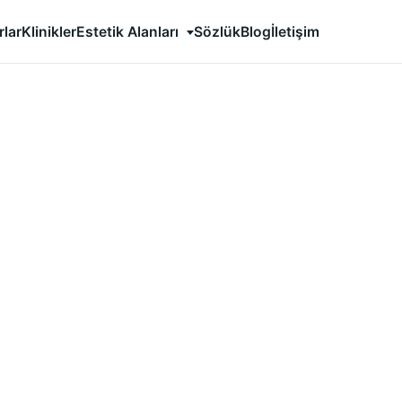
Estetik Alanları
rlar
Klinikler
Sözlük
Blog
İletişim