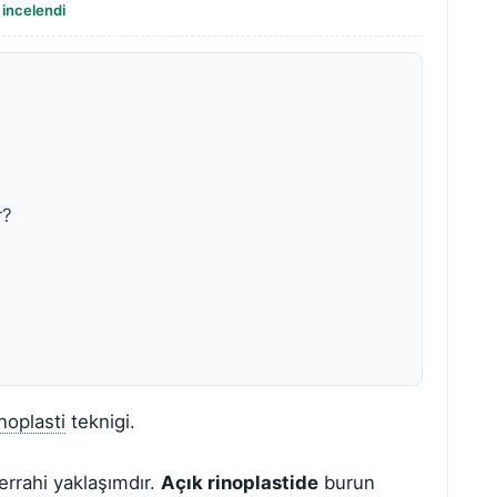
 incelendi
r?
inoplasti
teknigi.
cerrahi yaklaşımdır.
Açık rinoplastide
burun