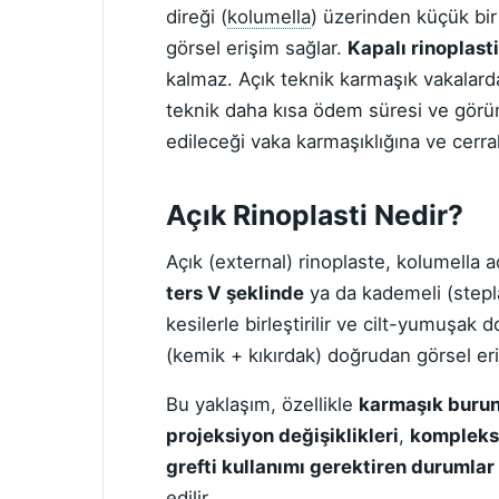
direği (
kolumella
) üzerinden küçük bir
görsel erişim sağlar.
Kapalı rinoplast
kalmaz. Açık teknik karmaşık vakalard
teknik daha kısa ödem süresi ve görünü
edileceği vaka karmaşıklığına ve cerra
Açık Rinoplasti Nedir?
Açık (external) rinoplaste, kolumella a
ters V şeklinde
ya da kademeli (stepla
kesilerle birleştirilir ve cilt-yumuşak 
(kemik + kıkırdak) doğrudan görsel eri
Bu yaklaşım, özellikle
karmaşık burun
projeksiyon değişiklikleri
,
kompleks 
grefti kullanımı gerektiren durumlar
edilir.