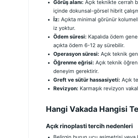
Görüş alanı:
Açık teknikte cerrah b
içinde dokunsal-görsel hibrit çalışm
İz:
Açıkta minimal görünür kolumella
iz yoktur.
Ödem süresi:
Kapalıda ödem geneld
açıkta ödem 6-12 ay sürebilir.
Operasyon süresi:
Açık teknik ge
Öğrenme eğrisi:
Açık teknik öğrenm
deneyim gerektirir.
Greft ve sütür hassasiyeti:
Açık te
Revizyon:
Karmaşık revizyon vakalar
Hangi Vakada Hangisi Ter
Açık rinoplasti tercih nedenleri
Belirgin burun ucu asimetrisi veya 