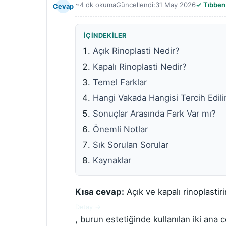
~4 dk okuma
Güncellendi:
31 May 2026
Tıbben
Cevap
İÇINDEKILER
Açık Rinoplasti Nedir?
Kapalı Rinoplasti Nedir?
Temel Farklar
Hangi Vakada Hangisi Tercih Edili
Sonuçlar Arasında Fark Var mı?
Önemli Notlar
Sık Sorulan Sorular
Kaynaklar
Kısa cevap:
Açık ve
kapalı rinoplasti
r
Detay →
, burun estetiğinde kullanılan iki ana 