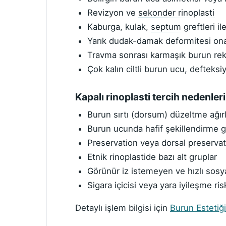
Revizyon ve
sekonder rinoplasti
Kaburga, kulak,
septum
greftleri il
Yarık dudak-damak deformitesi ona
Travma sonrası karmaşık burun re
Çok kalın ciltli burun ucu, defteksi
Kapalı rinoplasti tercih nedenleri
Burun sırtı (dorsum) düzeltme ağırlı
Burun ucunda hafif şekillendirme g
Preservation veya dorsal preservati
Etnik rinoplastide bazı alt gruplar
Görünür iz istemeyen ve hızlı sosy
Sigara içicisi veya yara iyileşme ris
Detaylı işlem bilgisi için
Burun Estetiği