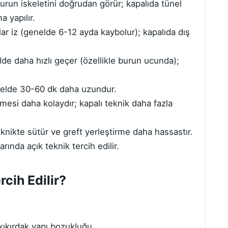
urun iskeletini doğrudan görür; kapalıda tünel
a yapılır.
r iz (genelde 6-12 ayda kaybolur); kapalıda dış
e daha hızlı geçer (özellikle burun ucunda);
nelde 30-60 dk daha uzundur.
esi daha kolaydır; kapalı teknik daha fazla
knikte sütür ve greft yerleştirme daha hassastır.
ında açık teknik tercih edilir.
cih Edilir?
kıkırdak yapı bozukluğu