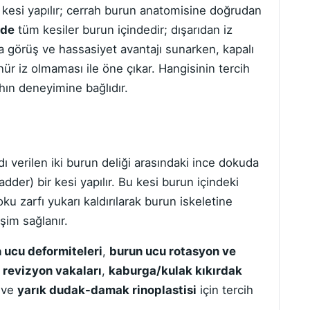
 kesi yapılır; cerrah burun anatomisine doğrudan
ide
tüm kesiler burun içindedir; dışarıdan iz
a görüş ve hassasiyet avantajı sunarken, kapalı
r iz olmaması ile öne çıkar. Hangisinin tercih
hın deneyimine bağlıdır.
dı verilen iki burun deliği arasındaki ince dokuda
dder) bir kesi yapılır. Bu kesi burun içindeki
doku zarfı yukarı kaldırılarak burun iskeletine
şim sağlanır.
 ucu deformiteleri
,
burun ucu rotasyon ve
revizyon vakaları
,
kaburga/kulak kıkırdak
ve
yarık dudak-damak rinoplastisi
için tercih