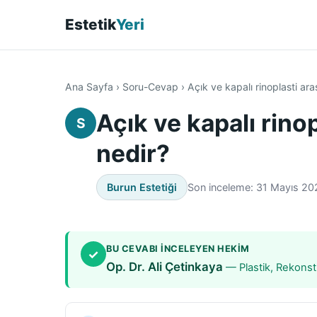
Estetik
Yeri
Ana Sayfa
›
Soru-Cevap
›
Açık ve kapalı rinoplasti ara
Açık ve kapalı rinop
S
nedir?
Burun Estetiği
Son inceleme: 31 Mayıs 20
BU CEVABI INCELEYEN HEKIM
✓
Op. Dr. Ali Çetinkaya
— Plastik, Rekonstr