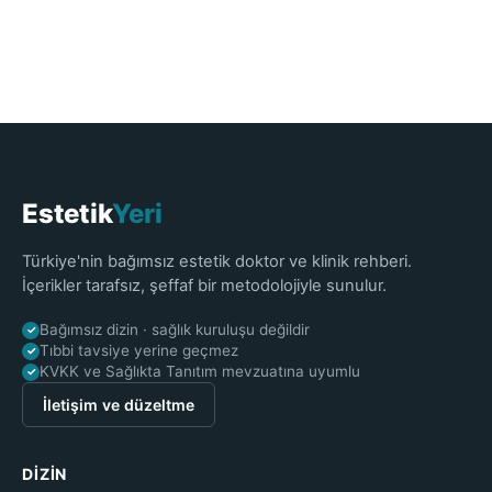
Estetik
Yeri
Türkiye'nin bağımsız estetik doktor ve klinik rehberi.
İçerikler tarafsız, şeffaf bir metodolojiyle sunulur.
Bağımsız dizin · sağlık kuruluşu değildir
✓
Tıbbi tavsiye yerine geçmez
✓
KVKK ve Sağlıkta Tanıtım mevzuatına uyumlu
✓
İletişim ve düzeltme
DIZIN