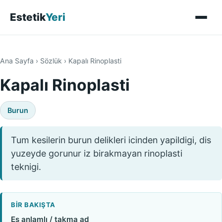
Estetik
Yeri
Ana Sayfa
›
Sözlük
›
Kapalı Rinoplasti
Kapalı Rinoplasti
Burun
Tum kesilerin burun delikleri icinden yapildigi, dis
yuzeyde gorunur iz birakmayan rinoplasti
teknigi.
BIR BAKIŞTA
Eş anlamlı / takma ad