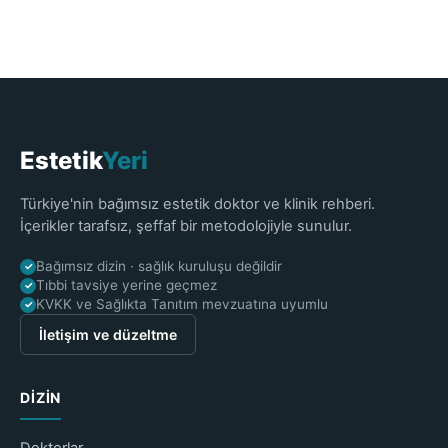
Estetik
Yeri
Türkiye'nin bağımsız estetik doktor ve klinik rehberi.
İçerikler tarafsız, şeffaf bir metodolojiyle sunulur.
Bağımsız dizin · sağlık kuruluşu değildir
✓
Tıbbi tavsiye yerine geçmez
✓
KVKK ve Sağlıkta Tanıtım mevzuatına uyumlu
✓
İletişim ve düzeltme
DIZIN
Doktorlar