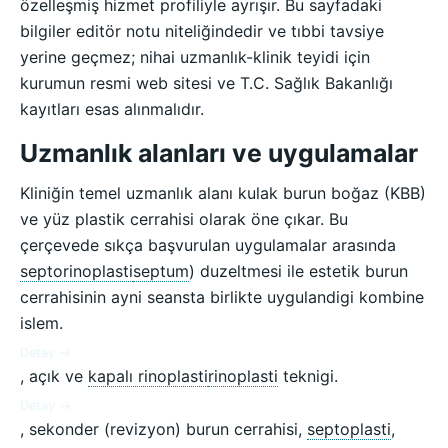
özelleşmiş hizmet profiliyle ayrışır. Bu sayfadaki
bilgiler editör notu niteliğindedir ve tıbbi tavsiye
yerine geçmez; nihai uzmanlık-klinik teyidi için
kurumun resmi web sitesi ve T.C. Sağlık Bakanlığı
kayıtları esas alınmalıdır.
Uzmanlık alanları ve uygulamalar
Kliniğin temel uzmanlık alanı kulak burun boğaz (KBB)
ve yüz plastik cerrahisi olarak öne çıkar. Bu
çerçevede sıkça başvurulan uygulamalar arasında
septorinoplasti
septum
) duzeltmesi ile estetik burun
cerrahisinin ayni seansta birlikte uygulandigi kombine
islem.
Detay →
, açık ve
kapalı rinoplasti
rinoplasti
teknigi.
Detay →
, sekonder (revizyon) burun cerrahisi,
septoplasti
,