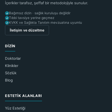
İçerikler tarafsız, şeffaf bir metodolojiyle sunulur.
Bağımsız dizin · sağlık kuruluşu değildir
✓
Tıbbi tavsiye yerine geçmez
✓
KVKK ve Sağlıkta Tanıtım mevzuatına uyumlu
✓
İletişim ve düzeltme
DIZIN
Doktorlar
Klinikler
Sözlük
Blog
ESTETIK ALANLARI
Yüz Estetiği