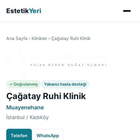
Estetik
Yeri
Ana Sayfa
›
Klinikler
›
Çağatay Ruhi Klinik
✓ Doğrulanmış
Yabancı hasta desteği
Çağatay Ruhi Klinik
Muayenehane
İstanbul / Kadıköy
Telefon
WhatsApp