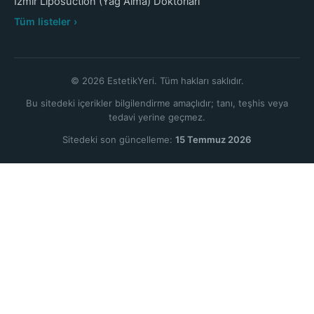
İzmir Liposuction (Yağ Alma) Doktorları
Tüm listeler ›
© 2026 EstetikYeri. Tüm hakları saklıdır.
Bu sitedeki içerikler bilgilendirme amaçlıdır; tanı, teşhis veya
tedavi yerine geçmez.
Sitedeki son güncelleme:
15 Temmuz 2026