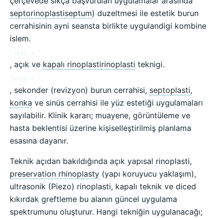
çerçevede sıkça başvurulan uygulamalar arasında
septorinoplasti
septum
) duzeltmesi ile estetik burun
cerrahisinin ayni seansta birlikte uygulandigi kombine
islem.
Detay →
, açık ve
kapalı rinoplasti
rinoplasti
teknigi.
Detay →
, sekonder (revizyon) burun cerrahisi,
septoplasti
,
konka
ve sinüs cerrahisi ile yüz estetiği uygulamaları
sayılabilir. Klinik kararı; muayene, görüntüleme ve
hasta beklentisi üzerine kişiselleştirilmiş planlama
esasına dayanır.
Teknik açıdan bakıldığında açık yapısal rinoplasti,
preservation rhinoplasty
(yapı koruyucu yaklaşım),
ultrasonik (Piezo) rinoplasti, kapalı teknik ve diced
kıkırdak greftleme bu alanın güncel uygulama
spektrumunu oluşturur. Hangi tekniğin uygulanacağı;