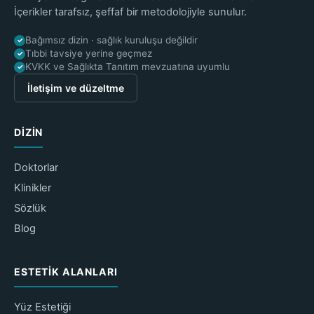
İçerikler tarafsız, şeffaf bir metodolojiyle sunulur.
Bağımsız dizin · sağlık kuruluşu değildir
✓
Tıbbi tavsiye yerine geçmez
✓
KVKK ve Sağlıkta Tanıtım mevzuatına uyumlu
✓
İletişim ve düzeltme
DIZIN
Doktorlar
Klinikler
Sözlük
Blog
ESTETIK ALANLARI
Yüz Estetiği