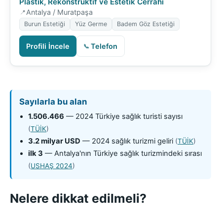
Plastik, Rekonstrüktif ve Estetik Cerrahi
Antalya / Muratpaşa
Burun Estetiği
Yüz Germe
Badem Göz Estetiği
Profili İncele
Telefon
Sayılarla bu alan
1.506.466
— 2024 Türkiye sağlık turisti sayısı
(
TÜİK
)
3.2 milyar USD
— 2024 sağlık turizmi geliri
(
TÜİK
)
ilk 3
— Antalya'nın Türkiye sağlık turizmindeki sırası
(
USHAŞ 2024
)
Nelere dikkat edilmeli?