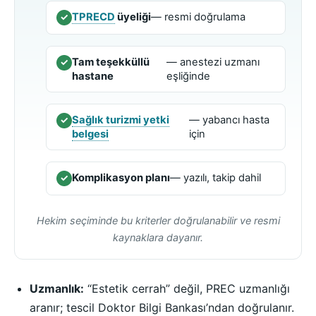
TPRECD
üyeliği
— resmi doğrulama
✓
Tam teşekküllü
— anestezi uzmanı
✓
hastane
eşliğinde
Sağlık turizmi yetki
— yabancı hasta
✓
belgesi
için
Komplikasyon planı
— yazılı, takip dahil
✓
Hekim seçiminde bu kriterler doğrulanabilir ve resmi
kaynaklara dayanır.
Uzmanlık:
“Estetik cerrah” değil, PREC uzmanlığı
aranır; tescil Doktor Bilgi Bankası’ndan doğrulanır.