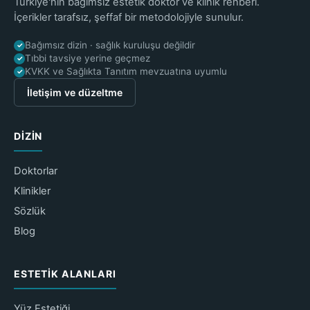
Türkiye'nin bağımsız estetik doktor ve klinik rehberi.
İçerikler tarafsız, şeffaf bir metodolojiyle sunulur.
Bağımsız dizin · sağlık kuruluşu değildir
✓
Tıbbi tavsiye yerine geçmez
✓
KVKK ve Sağlıkta Tanıtım mevzuatına uyumlu
✓
İletişim ve düzeltme
DIZIN
Doktorlar
Klinikler
Sözlük
Blog
ESTETIK ALANLARI
Yüz Estetiği