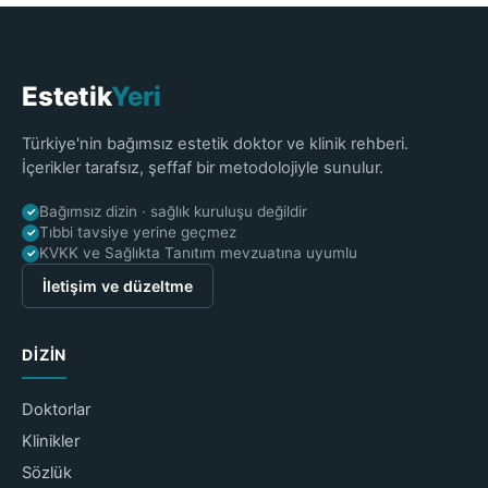
Estetik
Yeri
Türkiye'nin bağımsız estetik doktor ve klinik rehberi.
İçerikler tarafsız, şeffaf bir metodolojiyle sunulur.
Bağımsız dizin · sağlık kuruluşu değildir
✓
Tıbbi tavsiye yerine geçmez
✓
KVKK ve Sağlıkta Tanıtım mevzuatına uyumlu
✓
İletişim ve düzeltme
DIZIN
Doktorlar
Klinikler
Sözlük