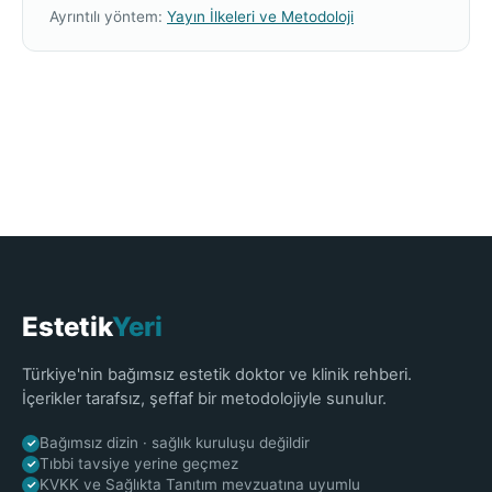
Ayrıntılı yöntem:
Yayın İlkeleri ve Metodoloji
Estetik
Yeri
Türkiye'nin bağımsız estetik doktor ve klinik rehberi.
İçerikler tarafsız, şeffaf bir metodolojiyle sunulur.
Bağımsız dizin · sağlık kuruluşu değildir
✓
Tıbbi tavsiye yerine geçmez
✓
KVKK ve Sağlıkta Tanıtım mevzuatına uyumlu
✓