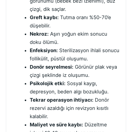
görünümü (bebek bezi izlenimi), düz
çizgi, dik saçlar.
Greft kaybı:
Tutma oranı %50-70’e
düşebilir.
Nekroz:
Aşırı yoğun ekim sonucu
doku ölümü.
Enfeksiyon:
Sterilizasyon ihlali sonucu
follikülit, püstül oluşumu.
Donör seyrelmesi:
Görünür plak veya
çizgi şeklinde iz oluşumu.
Psikolojik etki:
Sosyal kaygı,
depresyon, beden algı bozukluğu.
Tekrar operasyon ihtiyacı:
Donör
rezervi azaldığı için revizyon kısıtlı
kalabilir.
Maliyet ve süre kaybı:
Düzeltme