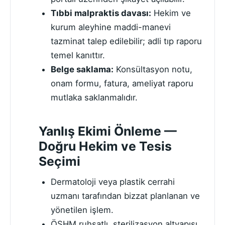
Tıbbi malpraktis davası:
Hekim ve
kurum aleyhine maddi-manevi
tazminat talep edilebilir; adli tıp raporu
temel kanıttır.
Belge saklama:
Konsültasyon notu,
onam formu, fatura, ameliyat raporu
mutlaka saklanmalıdır.
Yanlış Ekimi Önleme —
Doğru Hekim ve Tesis
Seçimi
Dermatoloji veya plastik cerrahi
uzmanı tarafından bizzat planlanan ve
yönetilen işlem.
ÖSHM ruhsatlı, sterilizasyon altyapısı