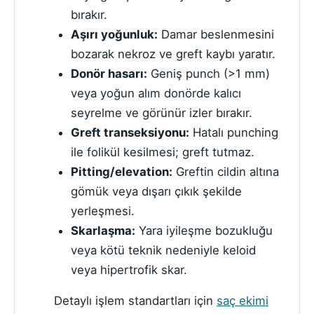
bırakır.
Aşırı yoğunluk:
Damar beslenmesini
bozarak nekroz ve greft kaybı yaratır.
Donör hasarı:
Geniş punch (>1 mm)
veya yoğun alım donörde kalıcı
seyrelme ve görünür izler bırakır.
Greft transeksiyonu:
Hatalı punching
ile folikül kesilmesi; greft tutmaz.
Pitting/elevation:
Greftin cildin altına
gömük veya dışarı çıkık şekilde
yerleşmesi.
Skarlaşma:
Yara iyileşme bozukluğu
veya kötü teknik nedeniyle keloid
veya hipertrofik skar.
Detaylı işlem standartları için
saç ekimi