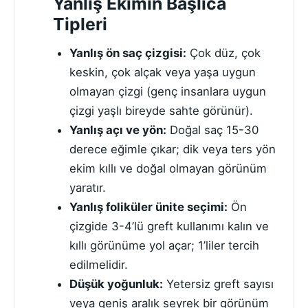
Yanlış Ekimin Başlıca
Tipleri
Yanlış ön saç çizgisi:
Çok düz, çok
keskin, çok alçak veya yaşa uygun
olmayan çizgi (genç insanlara uygun
çizgi yaşlı bireyde sahte görünür).
Yanlış açı ve yön:
Doğal saç 15-30
derece eğimle çıkar; dik veya ters yön
ekim kıllı ve doğal olmayan görünüm
yaratır.
Yanlış foliküler ünite seçimi:
Ön
çizgide 3-4’lü greft kullanımı kalın ve
kıllı görünüme yol açar; 1’liler tercih
edilmelidir.
Düşük yoğunluk:
Yetersiz greft sayısı
veya geniş aralık seyrek bir görünüm