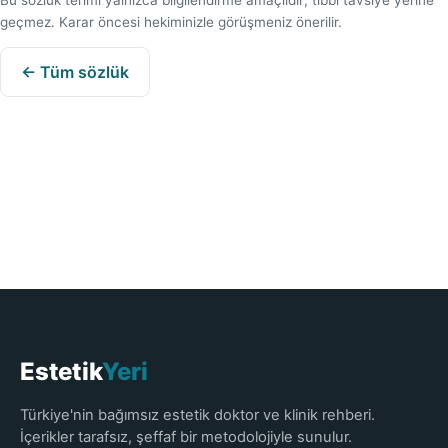
Bu sözlük terimi yalnızca bilgilendirme amaçlıdır; tıbbi tavsiye yerine
geçmez. Karar öncesi hekiminizle görüşmeniz önerilir.
← Tüm sözlük
Estetik
Yeri
Türkiye'nin bağımsız estetik doktor ve klinik rehberi.
İçerikler tarafsız, şeffaf bir metodolojiyle sunulur.