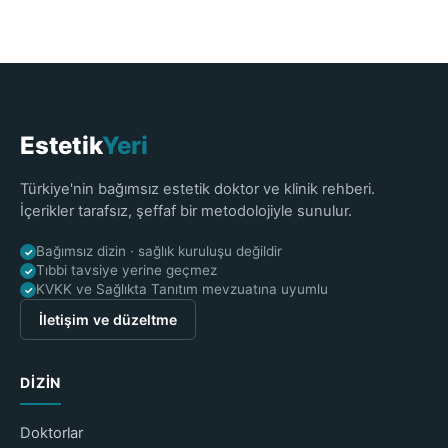
Estetik
Yeri
Türkiye'nin bağımsız estetik doktor ve klinik rehberi.
İçerikler tarafsız, şeffaf bir metodolojiyle sunulur.
Bağımsız dizin · sağlık kuruluşu değildir
✓
Tıbbi tavsiye yerine geçmez
✓
KVKK ve Sağlıkta Tanıtım mevzuatına uyumlu
✓
İletişim ve düzeltme
DIZIN
Doktorlar