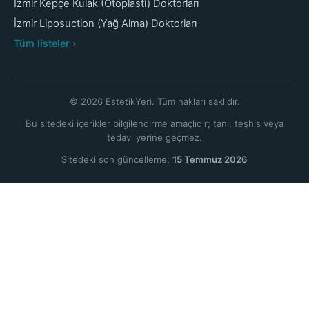
İzmir Kepçe Kulak (Otoplasti) Doktorları
İzmir Liposuction (Yağ Alma) Doktorları
Tüm listeler ›
© 2026 EstetikYeri. Tüm hakları saklıdır.
Bu sitedeki içerikler bilgilendirme amaçlıdır; tanı, teşhis veya
tedavi yerine geçmez.
Sitedeki son güncelleme:
15 Temmuz 2026