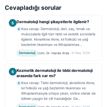
Cevapladığı sorular
Dermatoloji hangi şikayetlerle ilgilenir?
S
Kısa cevap: Dermatoloji; deri, saç, tırnak ve
C
mukozalarla ilgili tüm tıbbi ve estetik sorunlarla
ilgilenir. AkneAkne Akne, kıl folikülü ve yağ
bezlerinin tıkanması ve iltihaplanmas…
Uzm. Dr. Hande Arda
Dermatoloji
31 May 2026
Kozmetik dermatoloji ile tıbbi dermatoloji
S
arasında fark var mı?
Kısa cevap: Tıbbi dermatoloji; akneAkne Akne,
C
kıl folikülü ve yağ bezlerinin tıkanması ve
iltihaplanmasıyla ortaya çıkan, sivilce olarak da
bilinen yaygın bir cilt hastalığıdır. De…
Uzm. Dr. Hande Arda
Dermatoloji
31 May 2026