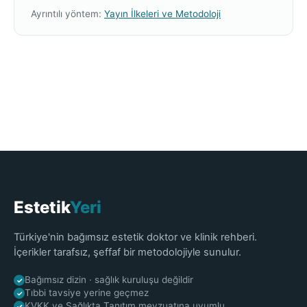
Ayrıntılı yöntem:
Yayın İlkeleri ve Metodoloji
Estetik
Yeri
Türkiye'nin bağımsız estetik doktor ve klinik rehberi.
İçerikler tarafsız, şeffaf bir metodolojiyle sunulur.
Bağımsız dizin · sağlık kuruluşu değildir
✓
Tıbbi tavsiye yerine geçmez
✓
KVKK ve Sağlıkta Tanıtım mevzuatına uyumlu
✓