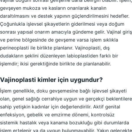
vajinal doğum sonrası gevşeme daha belirgin olabilir. İşlem,
gevşeyen mukoza ve kasların onarılarak kanalın
daraltılmasını ve destek yapının güçlendirilmesini hedefler.
Çoğunlukla işlevsel şikayetlerin giderilmesi veya doğum
sonrası yapısal onarım amacıyla gündeme gelir. Vajinal giriş
ve perine bölgesinde de gevşeme varsa işlem sıklıkla
perineoplasti ile birlikte planlanır. Vajinoplasti, dış
dudakların şeklini düzenleyen labioplastiden farklı bir
işlemdir; ikisi gerektiğinde birlikte de planlanabilir.
Vajinoplasti kimler için uygundur?
İşlem genellikle, doku gevşemesine bağlı işlevsel şikayeti
olan, genel sağlığı cerrahiye uygun ve gerçekçi beklentilere
sahip yetişkin kadınlar için değerlendirilir. Aktif genital
enfeksiyon, gebelik ve emzirme dönemi, kontrolsüz
sistemik hastalık veya kanama bozukluğu gibi durumlarda
işlem ertelenir ya da uygun bulunmayabilir. Yakın gelecekte