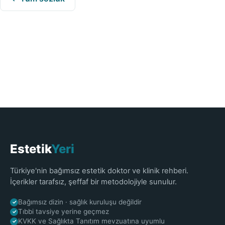
Estetik
Yeri
Türkiye'nin bağımsız estetik doktor ve klinik rehberi.
İçerikler tarafsız, şeffaf bir metodolojiyle sunulur.
Bağımsız dizin · sağlık kuruluşu değildir
✓
Tıbbi tavsiye yerine geçmez
✓
KVKK ve Sağlıkta Tanıtım mevzuatına uyumlu
✓