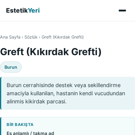
Estetik
Yeri
Ana Sayfa
›
Sözlük
›
Greft (Kıkırdak Grefti)
Greft (Kıkırdak Grefti)
Burun
Burun cerrahisinde destek veya sekillendirme
amaciyla kullanilan, hastanin kendi vucudundan
alinmis kikirdak parcasi.
BIR BAKIŞTA
Eş anlamlı / takma ad