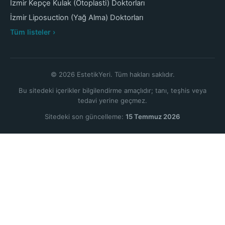
İzmir Kepçe Kulak (Otoplasti) Doktorları
İzmir Liposuction (Yağ Alma) Doktorları
Tüm listeler ›
© 2026 EstetikYeri. Tüm hakları saklıdır.
Bu sitedeki içerikler bilgilendirme amaçlıdır; tanı, teşhis veya
tedavi yerine geçmez.
Sitedeki son güncelleme:
15 Temmuz 2026