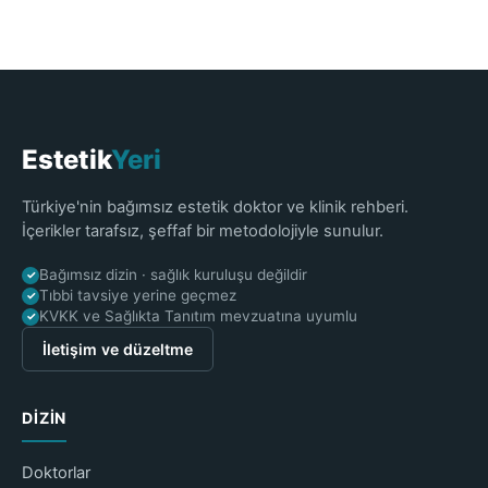
Estetik
Yeri
Türkiye'nin bağımsız estetik doktor ve klinik rehberi.
İçerikler tarafsız, şeffaf bir metodolojiyle sunulur.
Bağımsız dizin · sağlık kuruluşu değildir
✓
Tıbbi tavsiye yerine geçmez
✓
KVKK ve Sağlıkta Tanıtım mevzuatına uyumlu
✓
İletişim ve düzeltme
DIZIN
Doktorlar