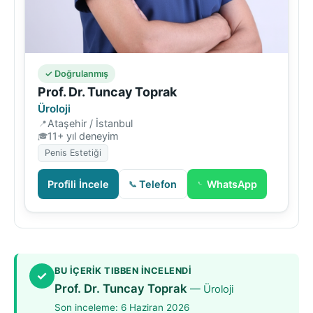
✓ Doğrulanmış
Prof. Dr. Tuncay Toprak
Üroloji
Ataşehir / İstanbul
11+ yıl deneyim
Penis Estetiği
Profili İncele
Telefon
WhatsApp
BU IÇERIK TIBBEN INCELENDI
✓
Prof. Dr. Tuncay Toprak
— Üroloji
Son inceleme:
6 Haziran 2026