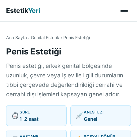
Estetik
Yeri
Ana Sayfa
›
Genital Estetik
›
Penis Estetiği
Penis Estetiği
Penis estetiği, erkek genital bölgesinde
uzunluk, çevre veya işlev ile ilgili durumların
tıbbi çerçevede değerlendirildiği cerrahi ve
cerrahi dışı işlemleri kapsayan genel addır.
SÜRE
ANESTEZI
1-2 saat
Genel
HASTANE
SOSYAL DÖNÜŞ