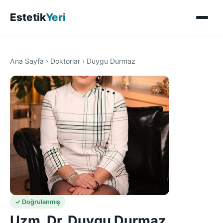
Estetik
Yeri
Ana Sayfa
›
Doktorlar
›
Duygu Durmaz
✓ Doğrulanmış
Uzm. Dr. Duygu Durmaz