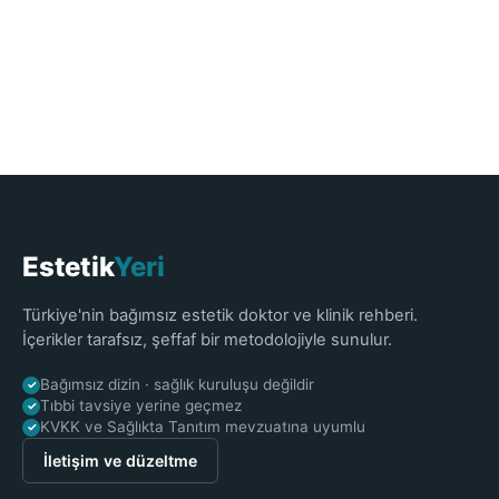
Estetik
Yeri
Türkiye'nin bağımsız estetik doktor ve klinik rehberi.
İçerikler tarafsız, şeffaf bir metodolojiyle sunulur.
Bağımsız dizin · sağlık kuruluşu değildir
✓
Tıbbi tavsiye yerine geçmez
✓
KVKK ve Sağlıkta Tanıtım mevzuatına uyumlu
✓
İletişim ve düzeltme