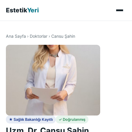
Estetik
Yeri
Ana Sayfa
›
Doktorlar
›
Cansu Şahin
★ Sağlık Bakanlığı Kayıtlı
✓ Doğrulanmış
Uzm. Dr. Cansu Şahin