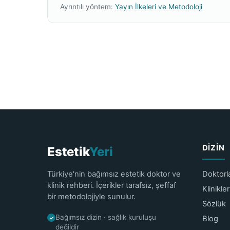
Ayrıntılı yöntem:
Yayın İlkeleri ve Metodoloji
DIZIN
Estetik
Yeri
Türkiye'nin bağımsız estetik doktor ve
Doktorl
klinik rehberi. İçerikler tarafsız, şeffaf
Klinikler
bir metodolojiyle sunulur.
Sözlük
Bağımsız dizin · sağlık kuruluşu
Blog
✓
değildir