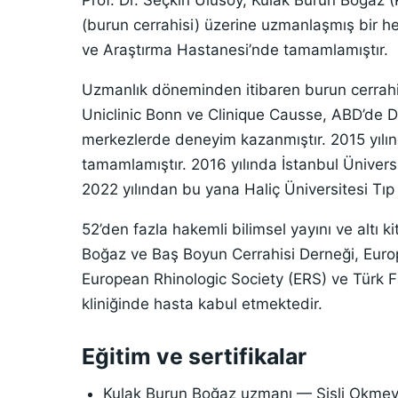
Prof. Dr. Seçkin Ulusoy, Kulak Burun Boğaz (KB
(burun cerrahisi) üzerine uzmanlaşmış bir he
ve Araştırma Hastanesi’nde tamamlamıştır.
Uzmanlık döneminden itibaren burun cerrahis
Uniclinic Bonn ve Clinique Causse, ABD’de Detr
merkezlerde deneyim kazanmıştır. 2015 yılı
tamamlamıştır. 2016 yılında İstanbul Ünivers
2022 yılından bu yana Haliç Üniversitesi Tıp
52’den fazla hakemli bilimsel yayını ve altı 
Boğaz ve Baş Boyun Cerrahisi Derneği, Euro
European Rhinologic Society (ERS) ve Türk Fas
kliniğinde hasta kabul etmektedir.
Eğitim ve sertifikalar
Kulak Burun Boğaz uzmanı — Şişli Okme