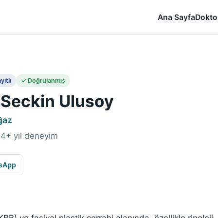
Ana Sayfa
Dokto
yıtlı
✓ Doğrulanmış
. Seckin Ulusoy
ğaz
 24+ yıl deneyim
sApp