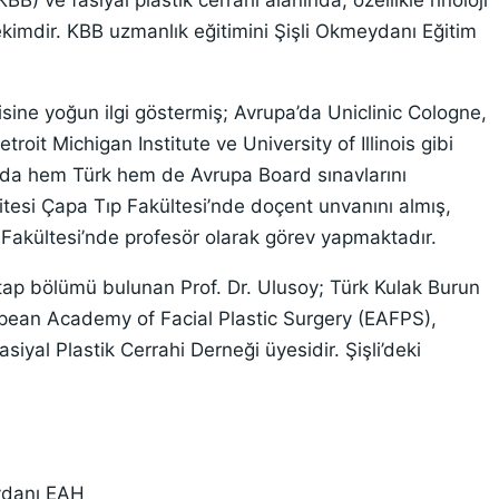
B) ve fasiyal plastik cerrahi alanında, özellikle rinoloji
kimdir. KBB uzmanlık eğitimini Şişli Okmeydanı Eğitim
ine yoğun ilgi göstermiş; Avrupa’da Uniclinic Cologne,
oit Michigan Institute ve University of Illinois gibi
nda hem Türk hem de Avrupa Board sınavlarını
itesi Çapa Tıp Fakültesi’nde doçent unvanını almış,
 Fakültesi’nde profesör olarak görev yapmaktadır.
kitap bölümü bulunan Prof. Dr. Ulusoy; Türk Kulak Burun
pean Academy of Facial Plastic Surgery (EAFPS),
iyal Plastik Cerrahi Derneği üyesidir. Şişli’deki
ydanı EAH