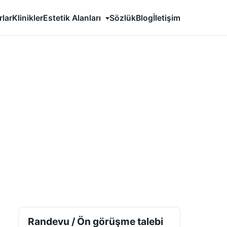
Estetik Alanları
rlar
Klinikler
Sözlük
Blog
İletişim
Randevu / Ön görüşme talebi