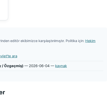
nden editör ekibimizce karşılaştırılmıştır. Politika için:
Hekim
vlet'te ara
ty / Özgeçmiş)
— 2026-06-04 —
kaynak
er