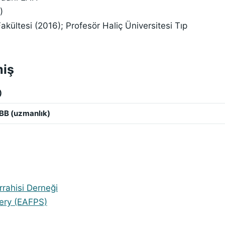
)
akültesi (2016); Profesör Haliç Üniversitesi Tıp
miş
)
KBB (uzmanlık)
rahisi Derneği
gery (EAFPS)