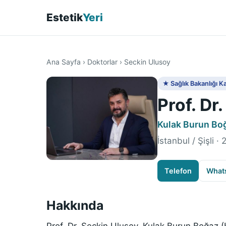
Estetik
Yeri
Ana Sayfa
›
Doktorlar
›
Seckin Ulusoy
★ Sağlık Bakanlığı Ka
Prof. Dr
Kulak Burun Bo
İstanbul / Şişli ·
Telefon
What
Hakkında