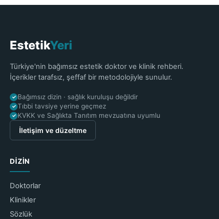
Estetik
Yeri
Türkiye'nin bağımsız estetik doktor ve klinik rehberi.
İçerikler tarafsız, şeffaf bir metodolojiyle sunulur.
Bağımsız dizin · sağlık kuruluşu değildir
✓
Tıbbi tavsiye yerine geçmez
✓
KVKK ve Sağlıkta Tanıtım mevzuatına uyumlu
✓
İletişim ve düzeltme
DIZIN
Doktorlar
Klinikler
Sözlük