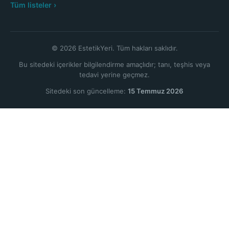
Tüm listeler ›
© 2026 EstetikYeri. Tüm hakları saklıdır.
Bu sitedeki içerikler bilgilendirme amaçlıdır; tanı, teşhis veya
tedavi yerine geçmez.
Sitedeki son güncelleme:
15 Temmuz 2026