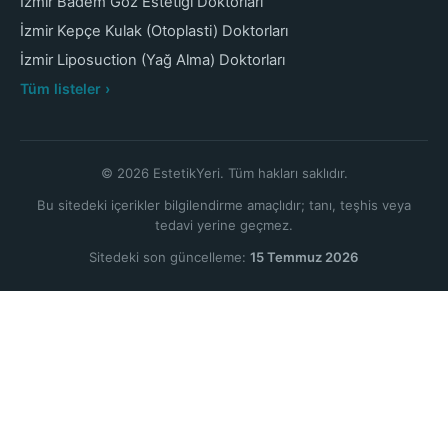
İzmir Badem Göz Estetiği Doktorları
İzmir Kepçe Kulak (Otoplasti) Doktorları
İzmir Liposuction (Yağ Alma) Doktorları
Tüm listeler ›
© 2026 EstetikYeri. Tüm hakları saklıdır.
Bu sitedeki içerikler bilgilendirme amaçlıdır; tanı, teşhis veya
tedavi yerine geçmez.
Sitedeki son güncelleme:
15 Temmuz 2026