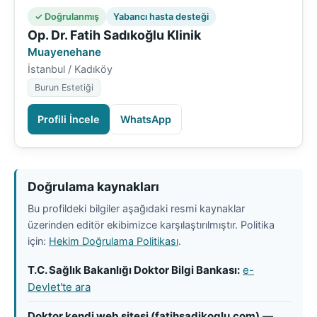
✓ Doğrulanmış
Yabancı hasta desteği
Op. Dr. Fatih Sadıkoğlu Klinik
Muayenehane
İstanbul / Kadıköy
Burun Estetiği
Profili İncele
WhatsApp
Doğrulama kaynakları
Bu profildeki bilgiler aşağıdaki resmi kaynaklar
üzerinden editör ekibimizce karşılaştırılmıştır. Politika
için:
Hekim Doğrulama Politikası
.
T.C. Sağlık Bakanlığı Doktor Bilgi Bankası:
e-
Devlet'te ara
Doktor kendi web sitesi (fatihsadikoglu.com)
—