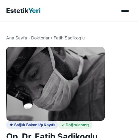
Estetik
Yeri
Ana Sayfa
›
Doktorlar
›
Fatih Sadikoglu
★ Sağlık Bakanlığı Kayıtlı
✓ Doğrulanmış
Op. Dr. Fatih Sadikoglu