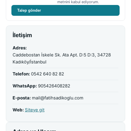
metnini kabul ediyorum.
Talep gönder
İletişim
Adres:
Caddebostan İskele Sk. Ata Apt. D:5 D:3, 34728
Kadıköy/İstanbul
Telefon:
0542 640 82 82
WhatsApp:
905426408282
E-posta:
mail@fatihsadikoglu.com
Web:
Siteye git