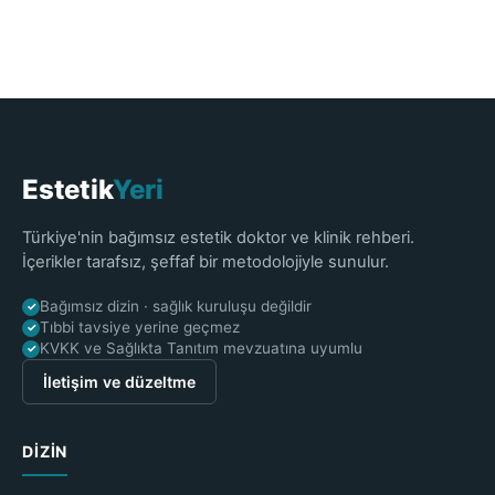
Estetik
Yeri
Türkiye'nin bağımsız estetik doktor ve klinik rehberi.
İçerikler tarafsız, şeffaf bir metodolojiyle sunulur.
Bağımsız dizin · sağlık kuruluşu değildir
✓
Tıbbi tavsiye yerine geçmez
✓
KVKK ve Sağlıkta Tanıtım mevzuatına uyumlu
✓
İletişim ve düzeltme
DIZIN