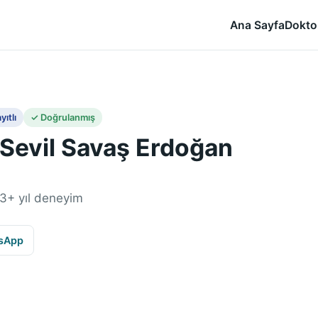
Ana Sayfa
Dokto
yıtlı
✓ Doğrulanmış
 Sevil Savaş Erdoğan
 13+ yıl deneyim
sApp