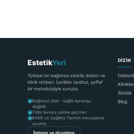
DIZIN
Estetik
Yeri
Türkiye'nin bağımsız estetik doktor ve
Doktorl
klinik rehberi. İçerikler tarafsız, şeffaf
Klinikler
bir metodolojiyle sunulur.
Sözlük
Bağımsız dizin · sağlık kuruluşu
Blog
✓
değildir
Tıbbi tavsiye yerine geçmez
✓
KVKK ve Sağlıkta Tanıtım mevzuatına
✓
uyumlu
İletişim ve düzeltme