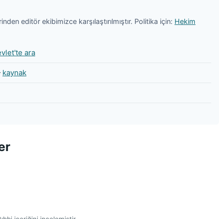
nden editör ekibimizce karşılaştırılmıştır. Politika için:
Hekim
vlet'te ara
—
kaynak
er
bbi içeriğini incelemiştir.