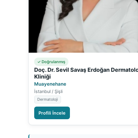
✓ Doğrulanmış
Doç. Dr. Sevil Savaş Erdoğan Dermatolo
Kliniği
Muayenehane
İstanbul / Şişli
Dermatoloji
Profili İncele