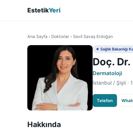
Estetik
Yeri
Ana Sayfa
›
Doktorlar
›
Sevil Savaş Erdoğan
★ Sağlık Bakanlığı Ka
Doç. Dr.
Dermatoloji
İstanbul / Şişli ·
Telefon
What
Hakkında